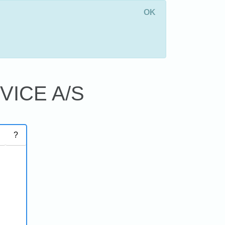
OK
ICE A/S
?